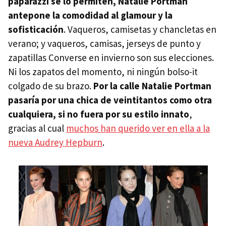
paparazzi se lo permiten, Natalie Portman
antepone la comodidad al glamour y la
sofisticación
. Vaqueros, camisetas y chancletas en
verano; y vaqueros, camisas, jerseys de punto y
zapatillas Converse en invierno son sus elecciones.
Ni los zapatos del momento, ni ningún bolso-it
colgado de su brazo.
Por la calle Natalie Portman
pasaría por una chica de veintitantos como otra
cualquiera, si no fuera por su estilo innato
,
gracias al cual
muchos han querido ver en ella a la
nueva Audrey Hepburn
.