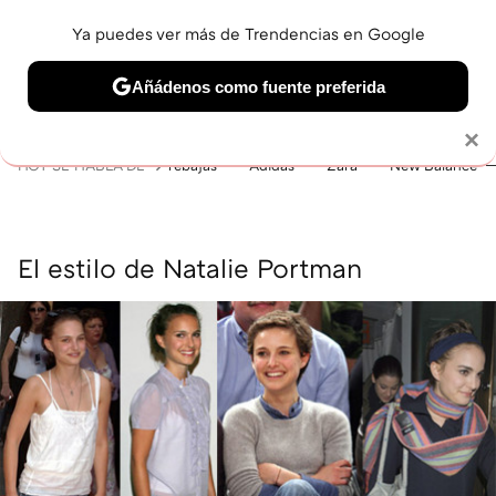
Ya puedes ver más de Trendencias en Google
MENÚ
NUEVO
Añádenos como fuente preferida
BELLEZA
SHOPPING
VIAJES
GASTRO
SNEAKERS
Solo necesitas una cuenta de Google
×
HOY SE HABLA DE
rebajas
Adidas
Zara
New Balance
El estilo de Natalie Portman