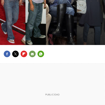
FACEBOOK
TWITTER
FLIPBOARD
E-
WHATSAPP
MAIL