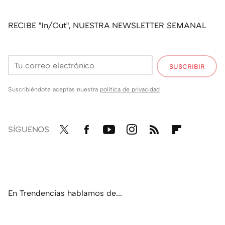
RECIBE "In/Out", NUESTRA NEWSLETTER SEMANAL
SUSCRIBIR
Suscribiéndote aceptas nuestra
política de privacidad
SÍGUENOS
Twit
Fac
You
Inst
RSS
Flip
ter
ebo
tub
agr
boa
ok
e
am
rd
En Trendencias hablamos de...