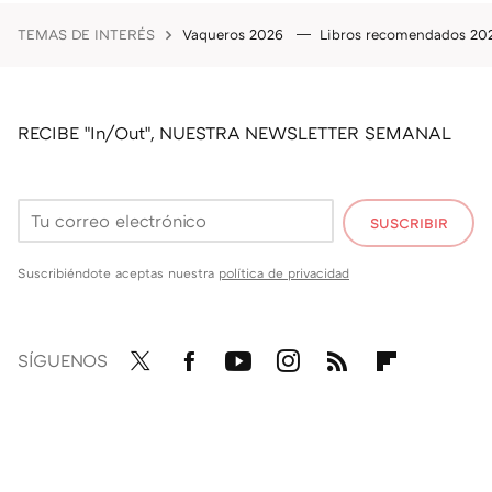
TEMAS DE INTERÉS
Vaqueros 2026
Libros recomendados 2
RECIBE "In/Out", NUESTRA NEWSLETTER SEMANAL
SUSCRIBIR
Suscribiéndote aceptas nuestra
política de privacidad
SÍGUENOS
Twit
Fac
You
Inst
RSS
Flip
ter
ebo
tub
agr
boa
ok
e
am
rd