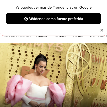
Ya puedes ver más de Trendencias en Google
MENÚ
NUEVO
Añádenos como fuente preferida
BELLEZA
SHOPPING
VIAJES
GASTRO
SNEAKERS
Solo necesitas una cuenta de Google
×
HOY SE HABLA DE
rebajas
herencia
Adidas
New Balan