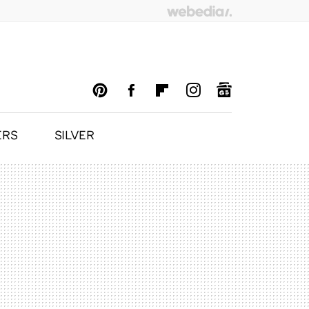
ERS
SILVER
PINTEREST
FACEBOOK
FLIPBOARD
INSTAGRAM
GOOGLENEWS