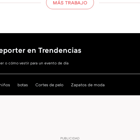
MÁS TRABAJO
eporter en Trendencias
er o cómo vestir para un evento de día
 niños
botas
Cortes de pelo
Zapatos de moda