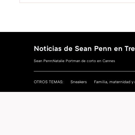
Noticias de Sean Penn en Tr
Sean Penn:Natalie Portman de corto en Cannes
OTROS TEMAS:
Sneakers
Familia, maternidad y