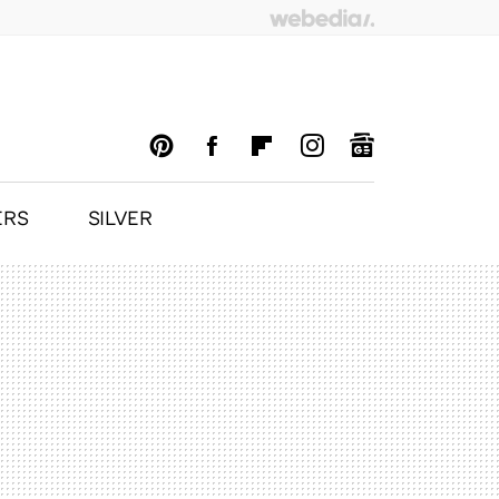
ERS
SILVER
PINTEREST
FACEBOOK
FLIPBOARD
INSTAGRAM
GOOGLENEWS