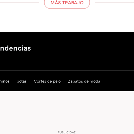
MÁS TRABAJO
endencias
 niños
botas
Cortes de pelo
Zapatos de moda