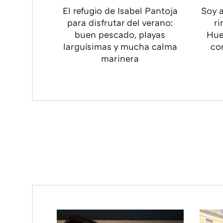
El refugio de Isabel Pantoja
Soy a
para disfrutar del verano:
ri
buen pescado, playas
Hue
larguísimas y mucha calma
co
marinera