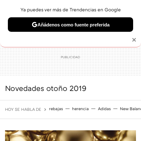
Ya puedes ver más de Trendencias en Google
MENÚ
NUEVO
Añádenos como fuente preferida
BELLEZA
SHOPPING
VIAJES
GASTRO
SNEAKERS
Solo necesitas una cuenta de Google
×
Novedades otoño 2019
rebajas
herencia
Adidas
New Balan
HOY SE HABLA DE