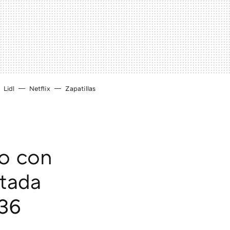
Lidl
Netflix
Zapatillas
do con
itada
 36