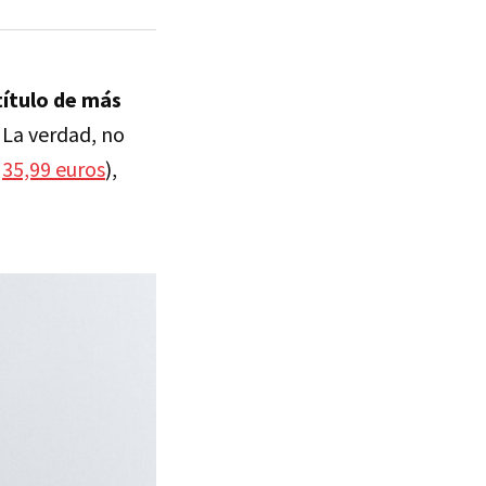
título de más
. La verdad, no
r
35,99 euros
),