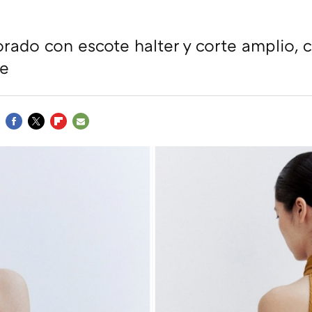
rado con escote halter y corte amplio,
te
FACEBOOK
TWITTER
FLIPBOARD
E-
MAIL