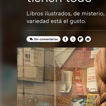
Libros ilustrados, de misterio
variedad está el gusto.
Sin comentarios
FACEBOOK
TWITTER
FLIPBOARD
E-
MAIL