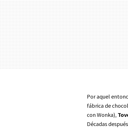
Por aquel entonces
fábrica de choco
con Wonka),
Tov
Décadas después m