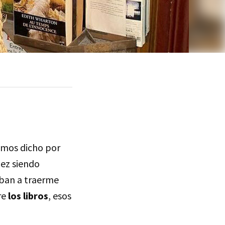
mos dicho por
ñez siendo
iban a traerme
re
los libros
, esos