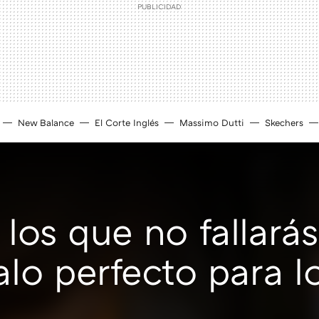
New Balance
El Corte Inglés
Massimo Dutti
Skechers
 los que no fallará
lo perfecto para l