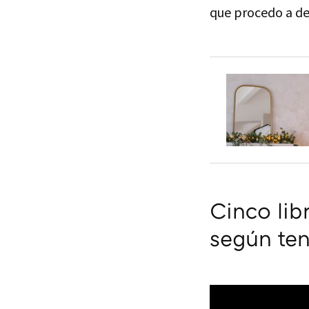
que procedo a dej
Cinco lib
según te