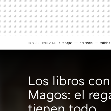
HOY SE HABLA DE
rebajas
herencia
Adidas
Los libros con
Magos: el rega
tienen todo