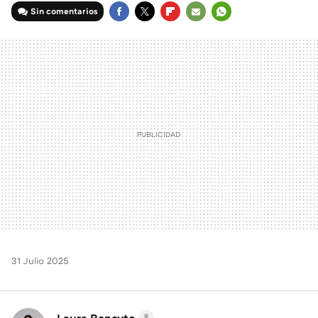
Sin comentarios
FACEBOOK
TWITTER
FLIPBOARD
E-
WHATSAPP
MAIL
31 Julio 2025