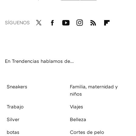
SÍGUENOS
Twit
Fac
You
Inst
RSS
Flip
ter
ebo
tub
agr
boa
ok
e
am
rd
En Trendencias hablamos de...
Sneakers
Familia, maternidad y
niños
Trabajo
Viajes
Silver
Belleza
botas
Cortes de pelo