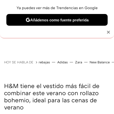
Ya puedes ver más de Trendencias en Google
Añádenos como fuente preferida
Solo necesitas una cuenta de Google
×
GUÍAS DE COMPRA
ZAPATILLAS
OFERTAS EN LI
HOY SE HABLA DE
rebajas
Adidas
Zara
New Balance
H&M tiene el vestido más fácil de
combinar este verano con rollazo
bohemio, ideal para las cenas de
verano