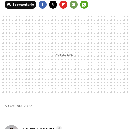
1 comentario
FACEBOOK
TWITTER
FLIPBOARD
E-
WHATSAPP
MAIL
5 Octubre 2025