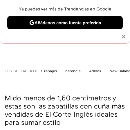
Ya puedes ver más de Trendencias en Google
Añádenos como fuente preferida
Solo necesitas una cuenta de Google
×
GUÍAS DE COMPRA
ZAPATILLAS
OFERTAS EN LI
HOY SE HABLA DE
rebajas
herencia
Adidas
New Balan
Mido menos de 1,60 centímetros y
estas son las zapatillas con cuña más
vendidas de El Corte Inglés ideales
para sumar estilo