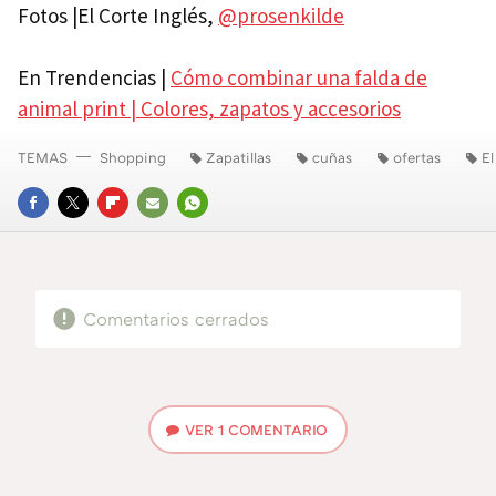
Fotos |El Corte Inglés,
@prosenkilde
En Trendencias |
Cómo combinar una falda de
animal print | Colores, zapatos y accesorios
TEMAS
Shopping
Zapatillas
cuñas
ofertas
El
FACEBOOK
TWITTER
FLIPBOARD
E-
WHATSAPP
MAIL
Comentarios cerrados
VER
1 COMENTARIO