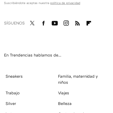
Suscribiéndote aceptas nuestra
política de privacidad
SÍGUENOS
Twit
Fac
You
Inst
RSS
Flip
ter
ebo
tub
agr
boa
ok
e
am
rd
En Trendencias hablamos de...
Sneakers
Familia, maternidad y
niños
Trabajo
Viajes
Silver
Belleza