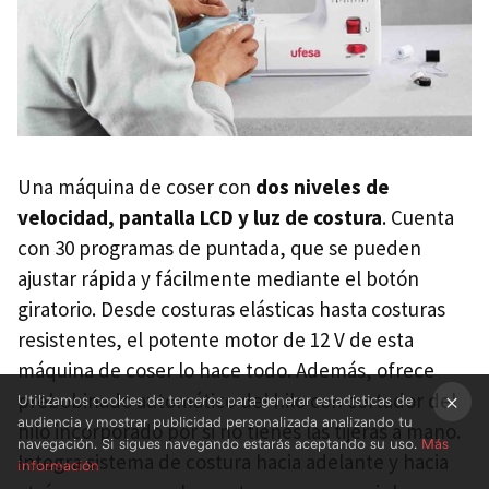
Una máquina de coser con
dos niveles de
velocidad, pantalla LCD y luz de costura
. Cuenta
con 30 programas de puntada, que se pueden
ajustar rápida y fácilmente mediante el botón
giratorio. Desde costuras elásticas hasta costuras
resistentes, el potente motor de 12 V de esta
máquina de coser lo hace todo. Además, ofrece
prebobinado automático del hilo con cortador del
Utilizamos cookies de terceros para generar estadísticas de
audiencia y mostrar publicidad personalizada analizando tu
hilo incorporado por si no tienes las tijeras a mano.
×
navegación. Si sigues navegando estarás aceptando su uso.
Más
Integra sistema de costura hacia adelante y hacia
información