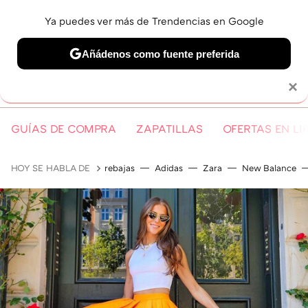
Ya puedes ver más de Trendencias en Google
MENÚ
NUEVO
Añádenos como fuente preferida
Solo necesitas una cuenta de Google
×
GUÍAS DE COMPRA
ZAPATILLAS
OFERTAS EN LI
HOY SE HABLA DE
rebajas
Adidas
Zara
New Balance