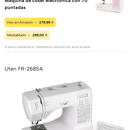
Máquina de coser electrónica con 70
puntadas
Hoy en Amazon —
279,99
€
MediaMarkt —
299,00
€
El precio podría variar. Obtenemos comisión por estos enlaces
Uten FR-2685A