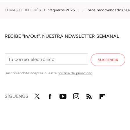
TEMAS DE INTERÉS
Vaqueros 2026
Libros recomendados 2
RECIBE "In/Out", NUESTRA NEWSLETTER SEMANAL
SUSCRIBIR
Suscribiéndote aceptas nuestra
política de privacidad
SÍGUENOS
Twit
Fac
You
Inst
RSS
Flip
ter
ebo
tub
agr
boa
ok
e
am
rd