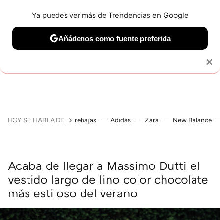
Ya puedes ver más de Trendencias en Google
Añádenos como fuente preferida
Solo necesitas una cuenta de Google
×
GUÍAS DE COMPRA
ZAPATILLAS
OFERTAS EN LI
HOY SE HABLA DE
rebajas
Adidas
Zara
New Balance
Acaba de llegar a Massimo Dutti el
vestido largo de lino color chocolate
más estiloso del verano