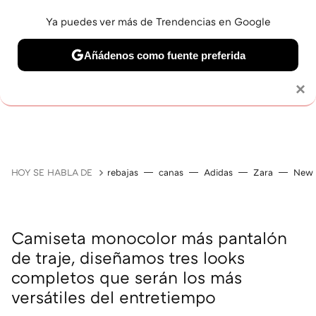
Ya puedes ver más de Trendencias en Google
Añádenos como fuente preferida
Solo necesitas una cuenta de Google
×
GUÍAS DE COMPRA
ZAPATILLAS
OFERTAS EN LI
HOY SE HABLA DE
rebajas
canas
Adidas
Zara
New 
Camiseta monocolor más pantalón
de traje, diseñamos tres looks
completos que serán los más
versátiles del entretiempo