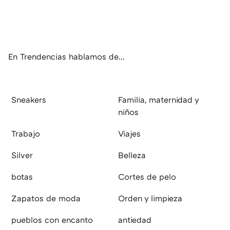
Twit
Fac
You
Inst
RSS
Flip
ter
ebo
tub
agr
boa
ok
e
am
rd
En Trendencias hablamos de...
Sneakers
Familia, maternidad y
niños
Trabajo
Viajes
Silver
Belleza
botas
Cortes de pelo
Zapatos de moda
Orden y limpieza
pueblos con encanto
antiedad