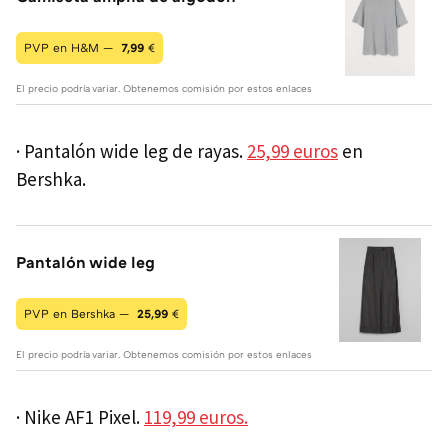
PVP en H&M —
7,99
€
El precio podría variar. Obtenemos comisión por estos enlaces
· Pantalón wide leg de rayas.
25,99 euros
en
Bershka.
Pantalón wide leg
PVP en Bershka —
25,99
€
El precio podría variar. Obtenemos comisión por estos enlaces
· Nike AF1 Pixel.
119,99 euros.