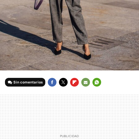
Sin comentarios
FACEBOOK
TWITTER
FLIPBOARD
E-
WHATSAPP
MAIL