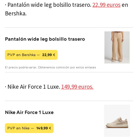
· Pantalón wide leg bolsillo trasero.
22,99 euros
en
Bershka.
Pantalón wide leg bolsillo trasero
PVP en Bershka —
22,99
€
El precio podría variar. Obtenemos comisión por estos enlaces
· Nike Air Force 1 Luxe.
149,99 euros.
Nike Air Force 1 Luxe
PVP en Nike —
149,99
€