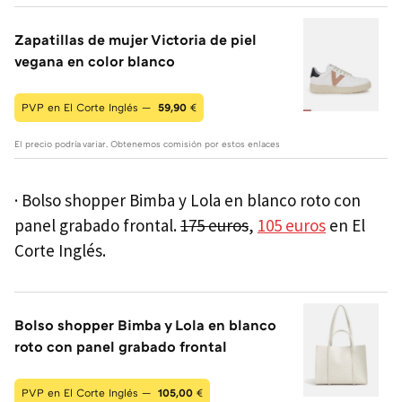
Zapatillas de mujer Victoria de piel
vegana en color blanco
PVP en El Corte Inglés —
59,90
€
El precio podría variar. Obtenemos comisión por estos enlaces
· Bolso shopper Bimba y Lola en blanco roto con
panel grabado frontal.
175 euros
,
105 euros
en El
Corte Inglés.
Bolso shopper Bimba y Lola en blanco
roto con panel grabado frontal
PVP en El Corte Inglés —
105,00
€