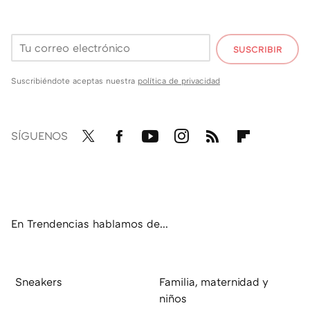
SUSCRIBIR
Suscribiéndote aceptas nuestra
política de privacidad
SÍGUENOS
Twit
Fac
You
Inst
RSS
Flip
ter
ebo
tub
agr
boa
ok
e
am
rd
En Trendencias hablamos de...
Sneakers
Familia, maternidad y
niños