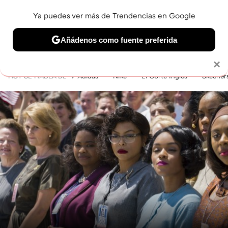
Ya puedes ver más de Trendencias en Google
MENÚ
NUEVO
Añádenos como fuente preferida
BELLEZA
SHOPPING
VIAJES
GASTRO
SNEAKERS
Solo necesitas una cuenta de Google
×
HOY SE HABLA DE
Adidas
Nike
El Corte Inglés
Skecher