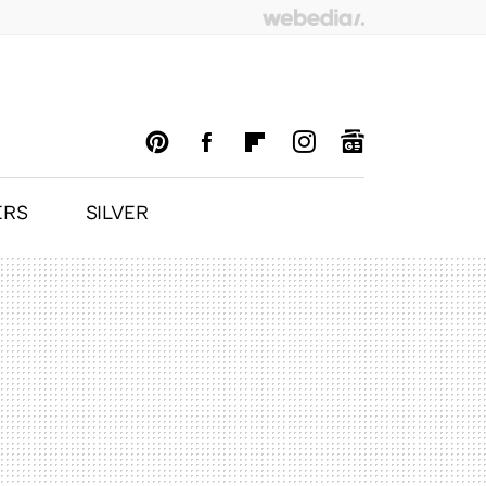
ERS
SILVER
PINTEREST
FACEBOOK
FLIPBOARD
INSTAGRAM
GOOGLENEWS