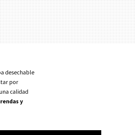
opa desechable
star por
una calidad
prendas y