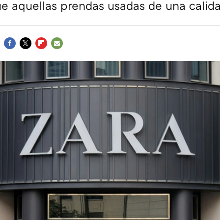
e aquellas prendas usadas de una calid
FACEBOOK
TWITTER
FLIPBOARD
E-
MAIL