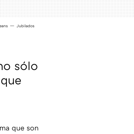
eans
Jubilados
no sólo
o que
rma que son