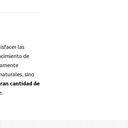
isfacer las
acimiento de
eramente
aturales, sino
gran cantidad de
e.