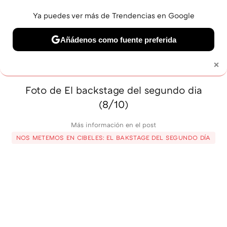
Ya puedes ver más de Trendencias en Google
MENÚ
NUEVO
Añádenos como fuente preferida
BELLEZA
SHOPPING
VIAJES
GASTRO
SNEAKERS
×
Solo necesitas una cuenta de Google
Foto de El backstage del segundo dia
(8/10)
Más información en el post
NOS METEMOS EN CIBELES: EL BAKSTAGE DEL SEGUNDO DÍA