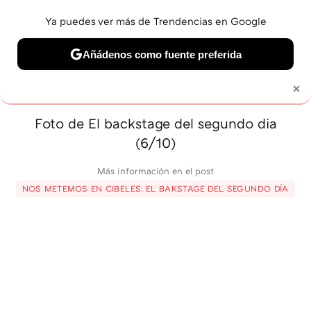
Ya puedes ver más de Trendencias en Google
MENÚ
NUEVO
Añádenos como fuente preferida
BELLEZA
SHOPPING
VIAJES
GASTRO
SNEAKERS
×
Solo necesitas una cuenta de Google
Foto de El backstage del segundo dia
(6/10)
Más información en el post
NOS METEMOS EN CIBELES: EL BAKSTAGE DEL SEGUNDO DÍA