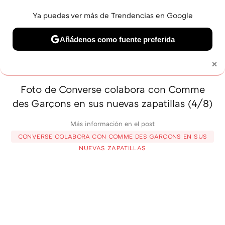
Ya puedes ver más de Trendencias en Google
MENÚ
NUEVO
Añádenos como fuente preferida
BELLEZA
SHOPPING
VIAJES
GASTRO
SNEAKERS
×
Solo necesitas una cuenta de Google
Foto de Converse colabora con Comme
des Garçons en sus nuevas zapatillas (4/8)
Más información en el post
CONVERSE COLABORA CON COMME DES GARÇONS EN SUS
NUEVAS ZAPATILLAS