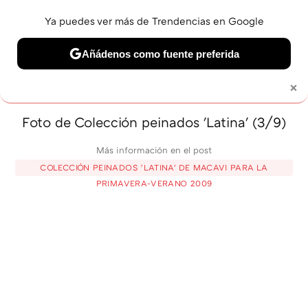
Ya puedes ver más de Trendencias en Google
MENÚ
NUEVO
Añádenos como fuente preferida
BELLEZA
SHOPPING
VIAJES
GASTRO
SNEAKERS
×
Solo necesitas una cuenta de Google
Foto de Colección peinados 'Latina' (3/9)
Más información en el post
COLECCIÓN PEINADOS 'LATINA' DE MACAVI PARA LA
PRIMAVERA-VERANO 2009