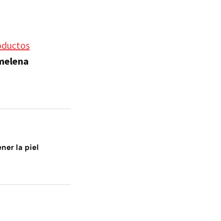
roductos
 melena
ner la piel