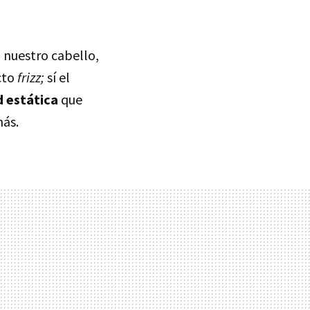
 nuestro cabello,
cto
frizz;
sí el
d estática
que
más.