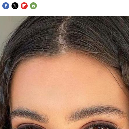
FACEBOOK
TWITTER
FLIPBOARD
E-
MAIL