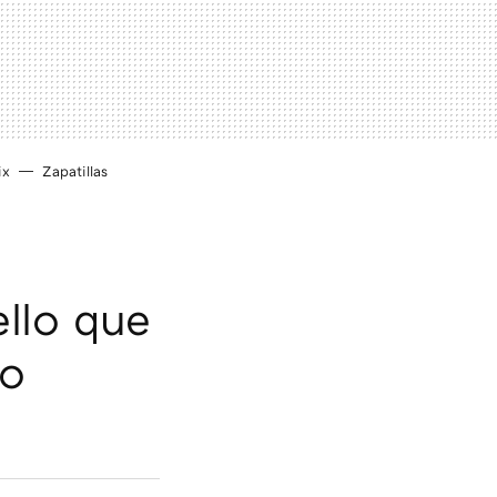
ix
Zapatillas
ello que
so