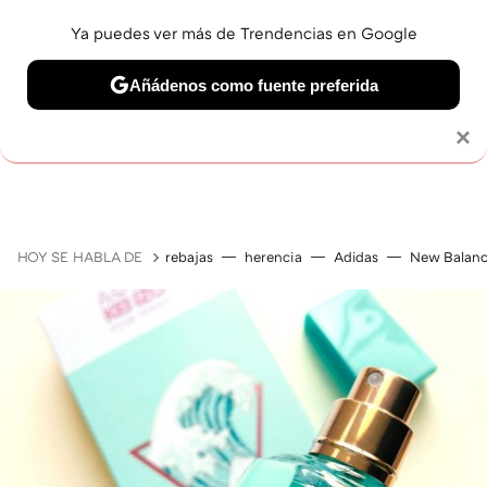
Ya puedes ver más de Trendencias en Google
Añádenos como fuente preferida
MAQUILLAJE
CELEBRITIES
CABELLO
TRATAMI
Solo necesitas una cuenta de Google
×
HOY SE HABLA DE
rebajas
herencia
Adidas
New Balan