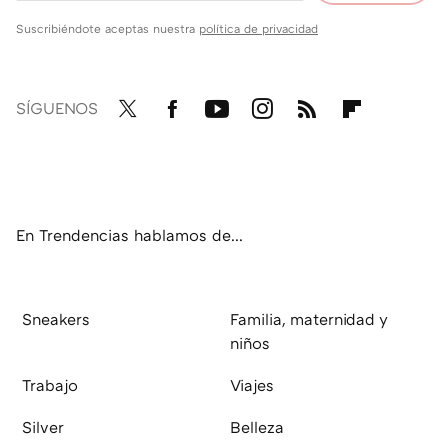
Suscribiéndote aceptas nuestra
política de privacidad
SÍGUENOS
Twit
Fac
You
Inst
RSS
Flip
ter
ebo
tub
agr
boa
ok
e
am
rd
En Trendencias hablamos de...
Sneakers
Familia, maternidad y
niños
Trabajo
Viajes
Silver
Belleza