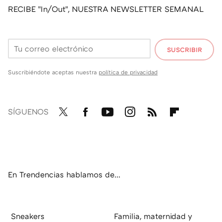
RECIBE "In/Out", NUESTRA NEWSLETTER SEMANAL
SUSCRIBIR
Suscribiéndote aceptas nuestra
política de privacidad
SÍGUENOS
Twit
Fac
You
Inst
RSS
Flip
ter
ebo
tub
agr
boa
ok
e
am
rd
En Trendencias hablamos de...
Sneakers
Familia, maternidad y