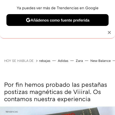
Ya puedes ver más de Trendencias en Google
Añádenos como fuente preferida
MAQUILLAJE
CELEBRITIES
CABELLO
TRATAMI
Solo necesitas una cuenta de Google
×
HOY SE HABLA DE
rebajas
Adidas
Zara
New Balance
Por fin hemos probado las pestañas
postizas magnéticas de Viiiral. Os
contamos nuestra experiencia