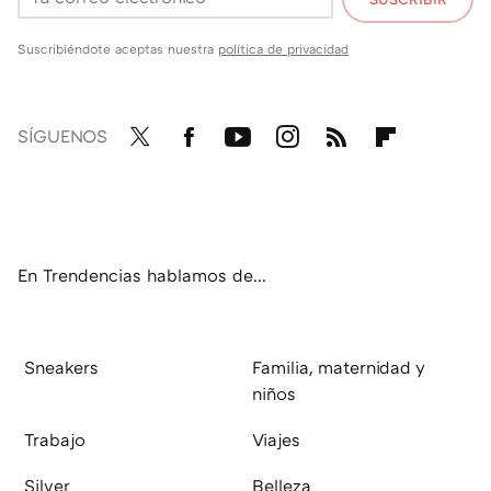
Suscribiéndote aceptas nuestra
política de privacidad
SÍGUENOS
Twit
Fac
You
Inst
RSS
Flip
ter
ebo
tub
agr
boa
ok
e
am
rd
En Trendencias hablamos de...
Sneakers
Familia, maternidad y
niños
Trabajo
Viajes
Silver
Belleza