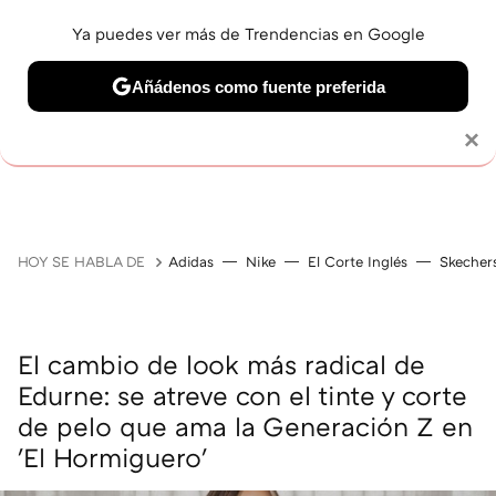
Ya puedes ver más de Trendencias en Google
Añádenos como fuente preferida
MAQUILLAJE
CELEBRITIES
CABELLO
TRATAMI
Solo necesitas una cuenta de Google
×
HOY SE HABLA DE
Adidas
Nike
El Corte Inglés
Skecher
El cambio de look más radical de
Edurne: se atreve con el tinte y corte
de pelo que ama la Generación Z en
'El Hormiguero'