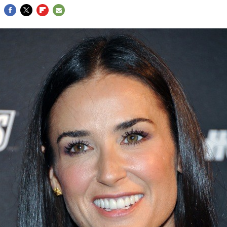
FACEBOOK
TWITTER
FLIPBOARD
E-
MAIL