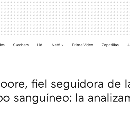
lés
Skechers
Lidl
Netflix
Prime Video
Zapatillas
J
ore, fiel seguidora de l
po sanguíneo: la analiza