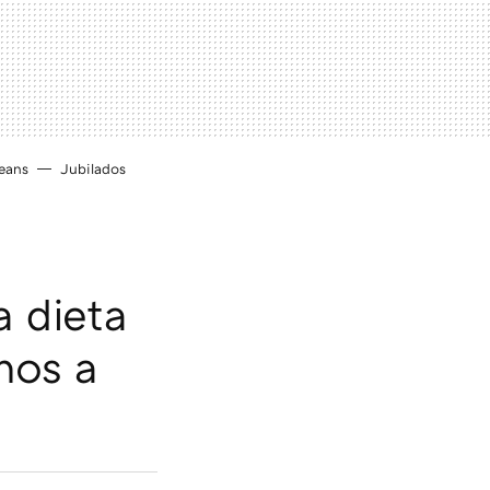
eans
Jubilados
a dieta
mos a