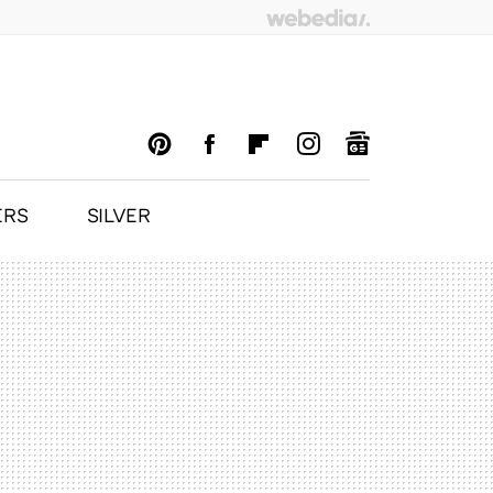
ERS
SILVER
PINTEREST
FACEBOOK
FLIPBOARD
INSTAGRAM
GOOGLENEWS