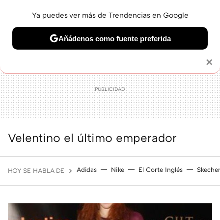
Ya puedes ver más de Trendencias en Google
MENÚ
NUEVO
Añádenos como fuente preferida
BELLEZA
SHOPPING
VIAJES
GASTRO
SNEAKERS
Solo necesitas una cuenta de Google
×
Velentino el último emperador
Adidas
Nike
El Corte Inglés
Skeche
HOY SE HABLA DE