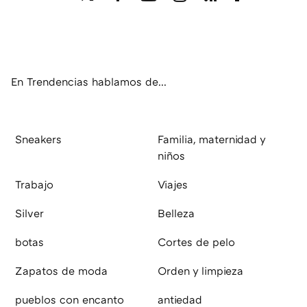
Twit
Fac
You
Inst
RSS
Flip
ter
ebo
tub
agr
boa
ok
e
am
rd
En Trendencias hablamos de...
Sneakers
Familia, maternidad y
niños
Trabajo
Viajes
Silver
Belleza
botas
Cortes de pelo
Zapatos de moda
Orden y limpieza
pueblos con encanto
antiedad