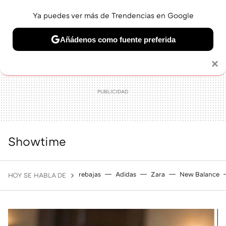
Ya puedes ver más de Trendencias en Google
MENÚ
NUEVO
Añádenos como fuente preferida
BELLEZA
SHOPPING
VIAJES
GASTRO
SNEAKERS
Solo necesitas una cuenta de Google
×
Showtime
rebajas
Adidas
Zara
New Balance
HOY SE HABLA DE