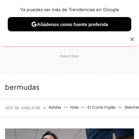
Ya puedes ver más de Trendencias en Google
MENÚ
NUEVO
Añádenos como fuente preferida
BELLEZA
SHOPPING
VIAJES
GASTRO
SNEAKERS
Solo necesitas una cuenta de Google
×
bermudas
Adidas
Nike
El Corte Inglés
Skeche
HOY SE HABLA DE