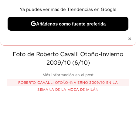
Ya puedes ver más de Trendencias en Google
MENÚ
NUEVO
Añádenos como fuente preferida
BELLEZA
SHOPPING
VIAJES
GASTRO
SNEAKERS
×
Solo necesitas una cuenta de Google
Foto de Roberto Cavalli Otoño-Invierno
2009/10 (6/10)
Más información en el post
ROBERTO CAVALLI OTOÑO-INVIERNO 2009/10 EN LA
SEMANA DE LA MODA DE MILÁN