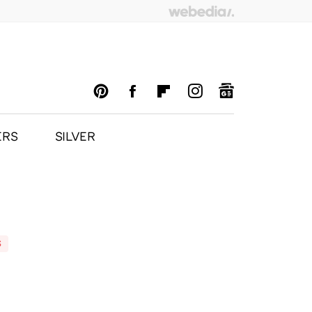
ERS
SILVER
PINTEREST
FACEBOOK
FLIPBOARD
INSTAGRAM
GOOGLENEWS
S