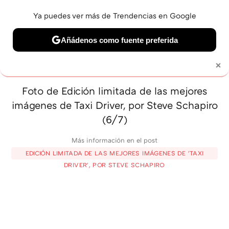
Ya puedes ver más de Trendencias en Google
MENÚ
NUEVO
Añádenos como fuente preferida
BELLEZA
SHOPPING
VIAJES
GASTRO
SNEAKERS
×
Solo necesitas una cuenta de Google
Foto de Edición limitada de las mejores
imágenes de Taxi Driver, por Steve Schapiro
(6/7)
Más información en el post
EDICIÓN LIMITADA DE LAS MEJORES IMÁGENES DE 'TAXI
DRIVER', POR STEVE SCHAPIRO