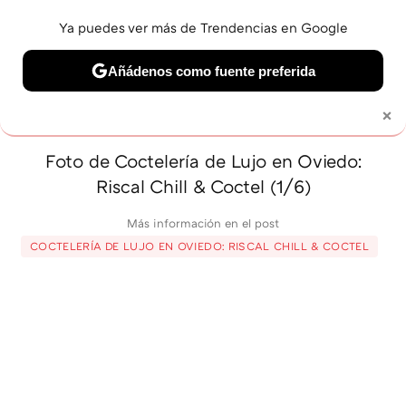
Ya puedes ver más de Trendencias en Google
MENÚ
NUEVO
Añádenos como fuente preferida
BELLEZA
SHOPPING
VIAJES
GASTRO
SNEAKERS
×
Solo necesitas una cuenta de Google
Foto de Coctelería de Lujo en Oviedo:
Riscal Chill & Coctel (1/6)
Más información en el post
COCTELERÍA DE LUJO EN OVIEDO: RISCAL CHILL & COCTEL