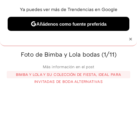
Ya puedes ver más de Trendencias en Google
MENÚ
NUEVO
Añádenos como fuente preferida
BELLEZA
SHOPPING
VIAJES
GASTRO
SNEAKERS
×
Solo necesitas una cuenta de Google
Foto de Bimba y Lola bodas (1/11)
Más información en el post
BIMBA Y LOLA Y SU COLECCIÓN DE FIESTA, IDEAL PARA
INVITADAS DE BODA ALTERNATIVAS