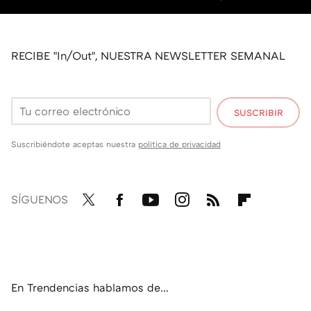
RECIBE "In/Out", NUESTRA NEWSLETTER SEMANAL
SUSCRIBIR
Suscribiéndote aceptas nuestra
política de privacidad
SÍGUENOS
Twit
Fac
You
Inst
RSS
Flip
ter
ebo
tub
agr
boa
ok
e
am
rd
En Trendencias hablamos de...