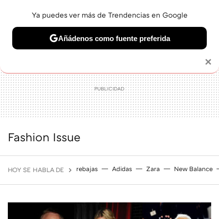
Ya puedes ver más de Trendencias en Google
MENÚ
NUEVO
Añádenos como fuente preferida
BELLEZA
SHOPPING
VIAJES
GASTRO
SNEAKERS
Solo necesitas una cuenta de Google
×
Fashion Issue
rebajas
Adidas
Zara
New Balance
HOY SE HABLA DE