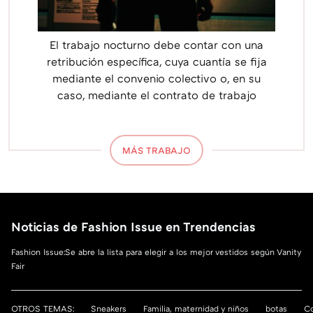
El trabajo nocturno debe contar con una
retribución específica, cuya cuantía se fija
mediante el convenio colectivo o, en su
caso, mediante el contrato de trabajo
MÁS TRABAJO
Noticias de Fashion Issue en Trendencias
Fashion Issue:Se abre la lista para elegir a los mejor vestidos según Vanity
Fair
OTROS TEMAS:
Sneakers
Familia, maternidad y niños
botas
Co