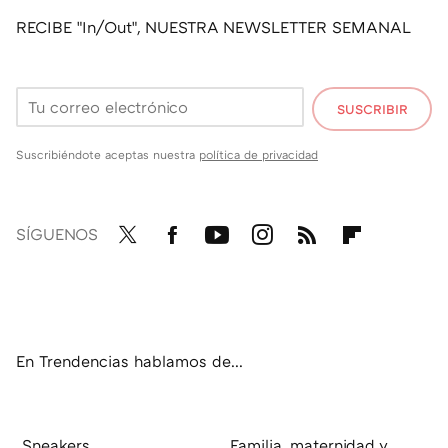
RECIBE "In/Out", NUESTRA NEWSLETTER SEMANAL
SUSCRIBIR
Suscribiéndote aceptas nuestra
política de privacidad
SÍGUENOS
Twit
Fac
You
Inst
RSS
Flip
ter
ebo
tub
agr
boa
ok
e
am
rd
En Trendencias hablamos de...
Sneakers
Familia, maternidad y