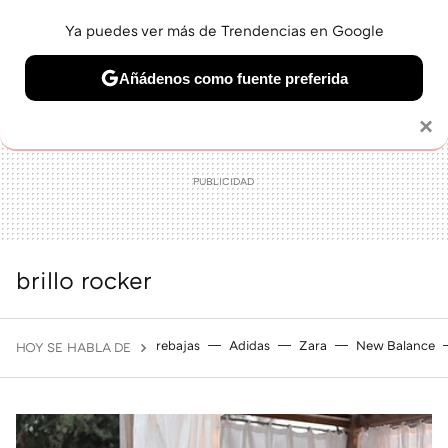
Ya puedes ver más de Trendencias en Google
MENÚ
NUEVO
Añádenos como fuente preferida
BELLEZA
SHOPPING
VIAJES
GASTRO
SNEAKERS
Solo necesitas una cuenta de Google
×
brillo rocker
rebajas
Adidas
Zara
New Balance
HOY SE HABLA DE