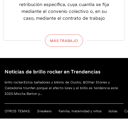
retribución específica, cuya cuantía se fija
mediante el convenio colectivo o, en su
caso, mediante el contrato de trabajo
MÁS TRABAJO
Noticias de brillo rocker en Trendencias
brillo rocker:Estos bañadores y bikinis de Oysho, &Other Stories y
Calzedonia triunfan porque el efecto lúrex y el brillo es tendencia este
2020.Mischa Barton y...
OTROS TEMAS:
Sneakers
Familia, maternidad y niños
botas
Co