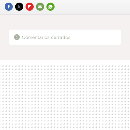
FACEBOOK
TWITTER
FLIPBOARD
E-
WHATSAPP
MAIL
Comentarios cerrados