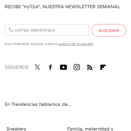
RECIBE "In/Out", NUESTRA NEWSLETTER SEMANAL
SUSCRIBIR
Suscribiéndote aceptas nuestra
política de privacidad
SÍGUENOS
Twit
Fac
You
Inst
RSS
Flip
ter
ebo
tub
agr
boa
ok
e
am
rd
En Trendencias hablamos de...
Sneakers
Familia, maternidad y