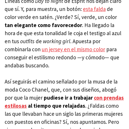
Líneas como
Day to Night
de Esprit nos dejan claro
que sí. Y, para muestra, un botón:
esta falda
de
color verde en satén. ¿Verde? Sí, verde, un color
tan elegante como favorecedor
. Ha llegado la
hora de que esta tonalidad le coja el testigo al azul
en tus
outfits
de
working girl
. Apuesta por
combinarla con
un jersey en el mismo color
para
conseguir el estilismo redondo —y cómodo— que
andabas buscando.
Así seguirás el camino señalado por la musa de la
moda Coco Chanel, que, con sus diseños, abogó
por que la mujer
pudiese ir a trabajar
con prendas
estilosas
al tiempo que relajadas
. ¿Faldas como
las que llevaban hace un siglo las primeras mujeres
con puestos en oficinas? Sí, nos apuntamos. Pero