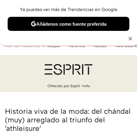
Ya puedes ver más de Trendencias en Google
MENÚ
NUEVO
Añádenos como fuente preferida
BELLEZA
SHOPPING
VIAJES
GASTRO
SNEAKERS
Solo necesitas una cuenta de Google
×
HOY SE HABLA DE
rebajas
herencia
Adidas
New Balan
Ofrecido por Esprit
+info
Historia viva de la moda: del chándal
(muy) arreglado al triunfo del
'athleisure'