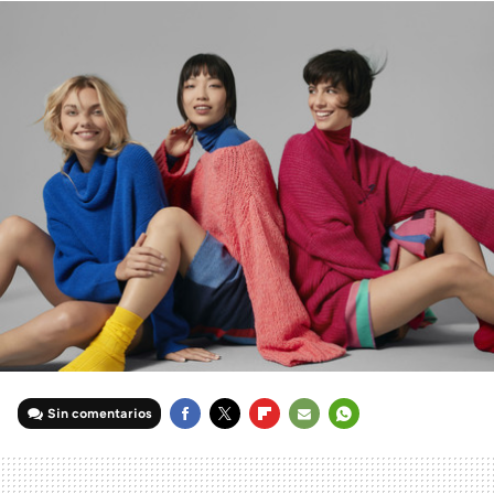
Sin comentarios
FACEBOOK
TWITTER
FLIPBOARD
E-
WHATSAPP
MAIL