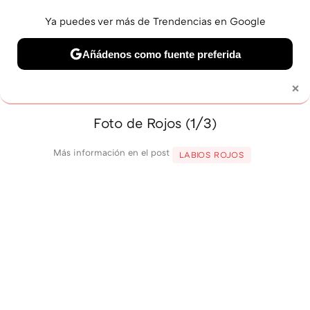
Ya puedes ver más de Trendencias en Google
MENÚ
NUEVO
Añádenos como fuente preferida
BELLEZA
SHOPPING
VIAJES
GASTRO
SNEAKERS
×
Solo necesitas una cuenta de Google
Foto de Rojos (1/3)
Más información en el post
LABIOS ROJOS