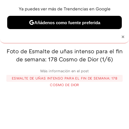
Ya puedes ver más de Trendencias en Google
MENÚ
NUEVO
Añádenos como fuente preferida
BELLEZA
SHOPPING
VIAJES
GASTRO
SNEAKERS
×
Solo necesitas una cuenta de Google
Foto de Esmalte de uñas intenso para el fin
de semana: 178 Cosmo de Dior (1/6)
Más información en el post
ESMALTE DE UÑAS INTENSO PARA EL FIN DE SEMANA: 178
COSMO DE DIOR