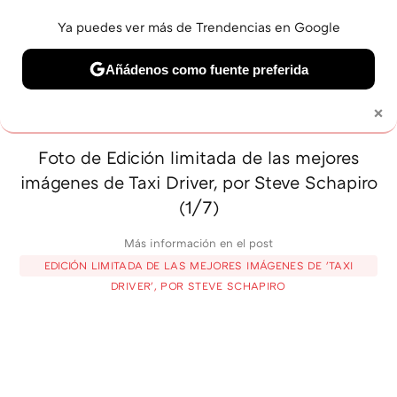
Ya puedes ver más de Trendencias en Google
MENÚ
NUEVO
Añádenos como fuente preferida
BELLEZA
SHOPPING
VIAJES
GASTRO
SNEAKERS
×
Solo necesitas una cuenta de Google
Foto de Edición limitada de las mejores
imágenes de Taxi Driver, por Steve Schapiro
(1/7)
Más información en el post
EDICIÓN LIMITADA DE LAS MEJORES IMÁGENES DE 'TAXI
DRIVER', POR STEVE SCHAPIRO