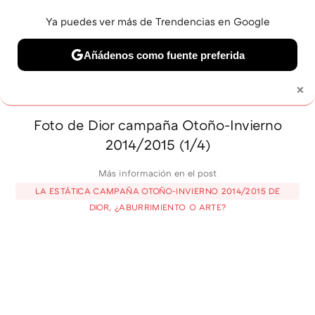
Ya puedes ver más de Trendencias en Google
MENÚ
NUEVO
Añádenos como fuente preferida
BELLEZA
SHOPPING
VIAJES
GASTRO
SNEAKERS
×
Solo necesitas una cuenta de Google
Foto de Dior campaña Otoño-Invierno
2014/2015 (1/4)
Más información en el post
LA ESTÁTICA CAMPAÑA OTOÑO-INVIERNO 2014/2015 DE
DIOR, ¿ABURRIMIENTO O ARTE?