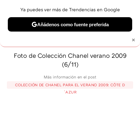
Ya puedes ver más de Trendencias en Google
MENÚ
NUEVO
Añádenos como fuente preferida
BELLEZA
SHOPPING
VIAJES
GASTRO
SNEAKERS
×
Solo necesitas una cuenta de Google
Foto de Colección Chanel verano 2009
(6/11)
Más información en el post
COLECCIÓN DE CHANEL PARA EL VERANO 2009: CÔTE D
´AZUR