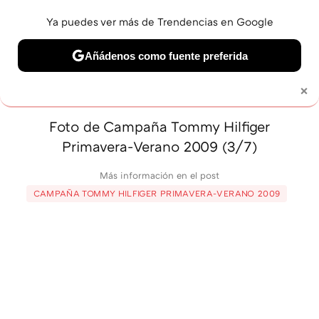
Ya puedes ver más de Trendencias en Google
MENÚ
NUEVO
Añádenos como fuente preferida
BELLEZA
SHOPPING
VIAJES
GASTRO
SNEAKERS
×
Solo necesitas una cuenta de Google
Foto de Campaña Tommy Hilfiger
Primavera-Verano 2009 (3/7)
Más información en el post
CAMPAÑA TOMMY HILFIGER PRIMAVERA-VERANO 2009