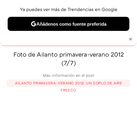
Ya puedes ver más de Trendencias en Google
MENÚ
NUEVO
Añádenos como fuente preferida
BELLEZA
SHOPPING
VIAJES
GASTRO
SNEAKERS
×
Solo necesitas una cuenta de Google
Foto de Ailanto primavera-verano 2012
(7/7)
Más información en el post
AILANTO PRIMAVERA-VERANO 2012: UN SOPLO DE AIRE
FRESCO