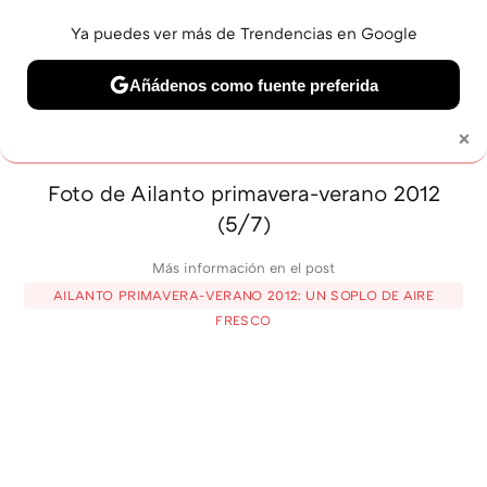
Ya puedes ver más de Trendencias en Google
MENÚ
NUEVO
Añádenos como fuente preferida
BELLEZA
SHOPPING
VIAJES
GASTRO
SNEAKERS
×
Solo necesitas una cuenta de Google
Foto de Ailanto primavera-verano 2012
(5/7)
Más información en el post
AILANTO PRIMAVERA-VERANO 2012: UN SOPLO DE AIRE
FRESCO