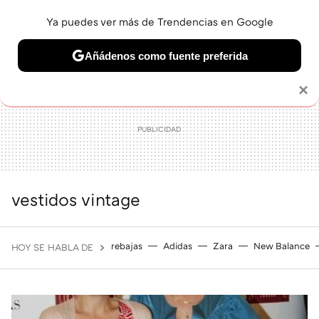
Ya puedes ver más de Trendencias en Google
MENÚ
NUEVO
Añádenos como fuente preferida
BELLEZA
SHOPPING
VIAJES
GASTRO
SNEAKERS
Solo necesitas una cuenta de Google
×
vestidos vintage
rebajas
Adidas
Zara
New Balance
HOY SE HABLA DE