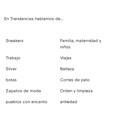
ter
ebo
tub
agr
boa
ok
e
am
rd
En Trendencias hablamos de...
Sneakers
Familia, maternidad y
niños
Trabajo
Viajes
Silver
Belleza
botas
Cortes de pelo
Zapatos de moda
Orden y limpieza
pueblos con encanto
antiedad