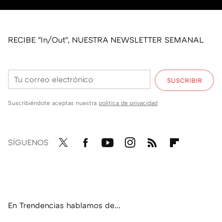
RECIBE "In/Out", NUESTRA NEWSLETTER SEMANAL
SUSCRIBIR
Suscribiéndote aceptas nuestra
política de privacidad
SÍGUENOS
Twit
Fac
You
Inst
RSS
Flip
ter
ebo
tub
agr
boa
ok
e
am
rd
En Trendencias hablamos de...