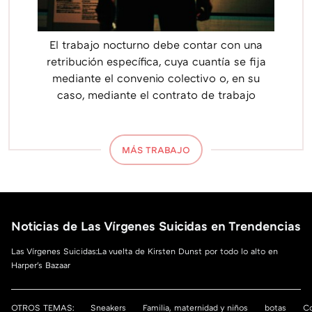
El trabajo nocturno debe contar con una
retribución específica, cuya cuantía se fija
mediante el convenio colectivo o, en su
caso, mediante el contrato de trabajo
MÁS TRABAJO
Noticias de Las Vírgenes Suicidas en Trendencias
Las Vírgenes Suicidas:La vuelta de Kirsten Dunst por todo lo alto en
Harper's Bazaar
OTROS TEMAS:
Sneakers
Familia, maternidad y niños
botas
Co