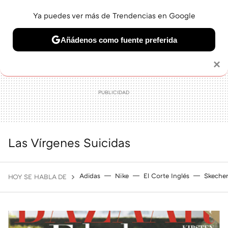
Ya puedes ver más de Trendencias en Google
MENÚ
NUEVO
Añádenos como fuente preferida
BELLEZA
SHOPPING
VIAJES
GASTRO
SNEAKERS
Solo necesitas una cuenta de Google
×
Las Vírgenes Suicidas
Adidas
Nike
El Corte Inglés
Skeche
HOY SE HABLA DE