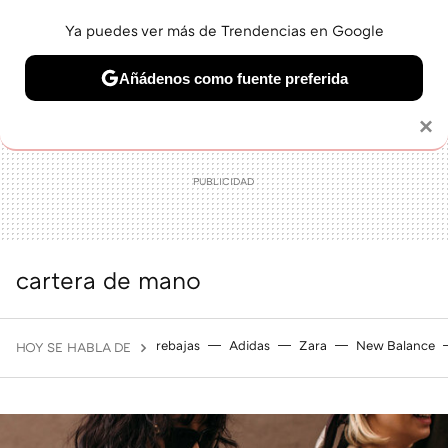
Ya puedes ver más de Trendencias en Google
MENÚ
NUEVO
Añádenos como fuente preferida
BELLEZA
SHOPPING
VIAJES
GASTRO
SNEAKERS
Solo necesitas una cuenta de Google
×
cartera de mano
rebajas
Adidas
Zara
New Balance
HOY SE HABLA DE