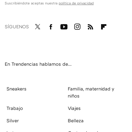
Suscribiéndote aceptas nuestra
política de privacidad
SÍGUENOS
Twit
Fac
You
Inst
RSS
Flip
ter
ebo
tub
agr
boa
ok
e
am
rd
En Trendencias hablamos de...
Sneakers
Familia, maternidad y
niños
Trabajo
Viajes
Silver
Belleza