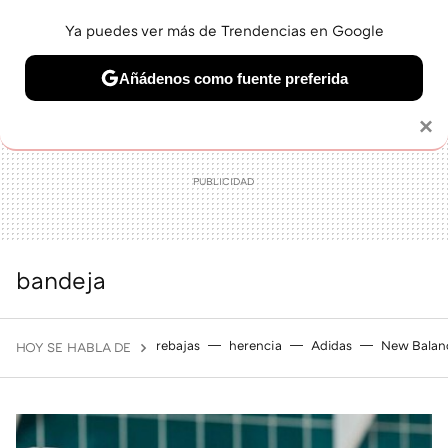
Ya puedes ver más de Trendencias en Google
MENÚ
NUEVO
Añádenos como fuente preferida
BELLEZA
SHOPPING
VIAJES
GASTRO
SNEAKERS
Solo necesitas una cuenta de Google
×
bandeja
rebajas
herencia
Adidas
New Balan
HOY SE HABLA DE