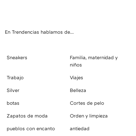
Twit
Fac
You
Inst
RSS
Flip
ter
ebo
tub
agr
boa
ok
e
am
rd
En Trendencias hablamos de...
Sneakers
Familia, maternidad y
niños
Trabajo
Viajes
Silver
Belleza
botas
Cortes de pelo
Zapatos de moda
Orden y limpieza
pueblos con encanto
antiedad