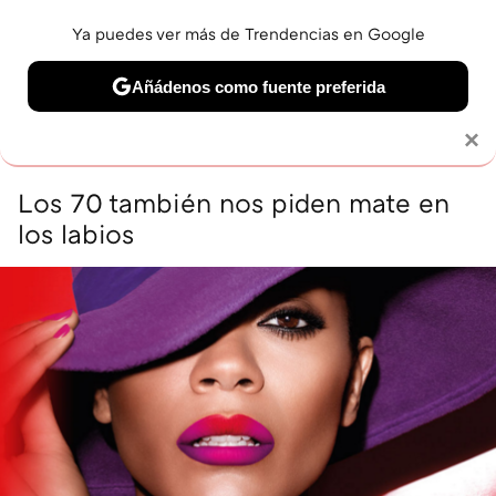
Contenidos contratados por la
Ya puedes ver más de Trendencias en Google
marca que se menciona
+info
Añádenos como fuente preferida
Solo necesitas una cuenta de Google
×
Los 70 también nos piden mate en
los labios