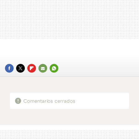
FACEBOOK
TWITTER
FLIPBOARD
E-
WHATSAPP
MAIL
Comentarios cerrados