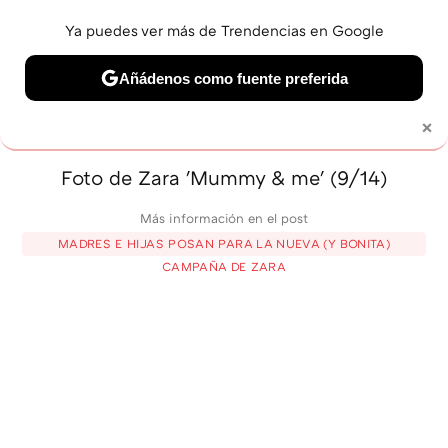
Ya puedes ver más de Trendencias en Google
MENÚ
NUEVO
Añádenos como fuente preferida
BELLEZA
SHOPPING
VIAJES
GASTRO
SNEAKERS
×
Solo necesitas una cuenta de Google
Foto de Zara 'Mummy & me' (9/14)
Más información en el post
MADRES E HIJAS POSAN PARA LA NUEVA (Y BONITA)
CAMPAÑA DE ZARA