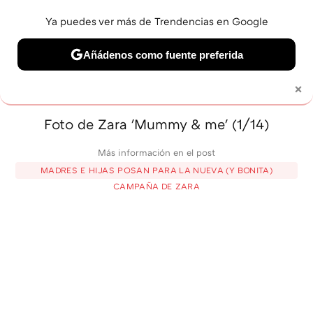
Ya puedes ver más de Trendencias en Google
MENÚ
NUEVO
Añádenos como fuente preferida
BELLEZA
SHOPPING
VIAJES
GASTRO
SNEAKERS
×
Solo necesitas una cuenta de Google
Foto de Zara 'Mummy & me' (1/14)
Más información en el post
MADRES E HIJAS POSAN PARA LA NUEVA (Y BONITA)
CAMPAÑA DE ZARA